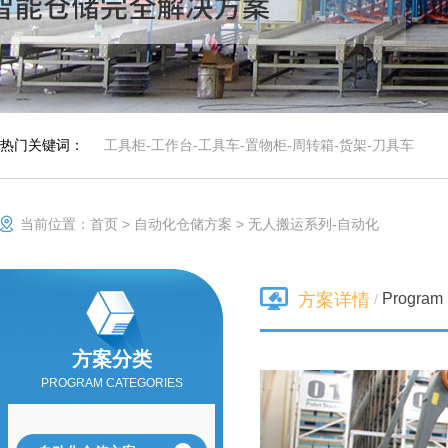
仓、可用于仓库、
档案室、办公室、
商店等，可以通过
改变喷塑粉末或者
铺设特殊橡胶板实
不锈钢工作台
现防静电功能，具
有成本低、安全可
靠、组装、拆卸简
热门关键词：
工具柜
-
工作台
-
工具车
-
置物柜
-
周转箱
-
货架
-
刀具车
单的特点，防静电
货架可单独使用，
重型工作台
也可自由拼接成各
种排列方式。
当前位置：
首页
>
自动化仓储方案
>
无人搬运系列-自动化
刀具车
刀具车是本公司刀
具系列产品之一：
Program 
方案详情
/
1、采用挂片结
构，可配合IS0系
车间工具车
列、HSK系列标准
方案分类
刀座使用；
PROGRAM CATEGORIES
静音推车/小推车
小推车是一种平面