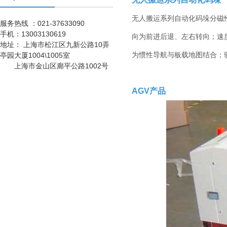
改变喷塑粉末或者
铺设特殊橡胶板实
无人搬运系列自动化码垛分磁性
不锈钢工作台
服务热线 ：021-37633090
现防静电功能，具
有成本低、安全可
手机：
13003130619
向为前进后退、左右转向；速度6
靠、组装、拆卸简
地址：
上海市松江区九新公路10弄
单的特点，防静电
为惯性导航与板载地图结合；驱
亭园大厦1004\1005室
货架可单独使用，
重型工作台
上海市金山区廊平公路1002号
也可自由拼接成各
种排列方式。
AGV产品
刀具车
刀具车是本公司刀
具系列产品之一：
1、采用挂片结
构，可配合IS0系
车间工具车
列、HSK系列标准
刀座使用；
静音推车/小推车
小推车是一种平面
运输设备；在小范
围内作业的方便