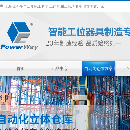
上海博途-生产工具柜,工具车,工作台,钳工台,刀具柜,货架制作厂家
首页
产品中心
自动化仓储方案
工位
车间工具柜
作为一种零件存放
的专业工具，具有
存放量大，承重高
等优势，特有的分
防静电手推车/小推
隔分类系统具有很
车
防静电手推车用于
强的目测效果。
人工存取较轻货
物，广泛应用于电
子行业及小型零件
组合工具车