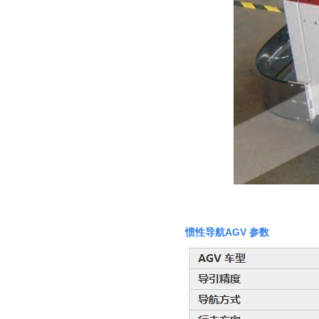
性、实用性适合大
标准置物柜
多数条件下少量、
标准置物柜是一种
临时短途运输：是
适合大件和包裹物
工厂、仓库和超市
品存放的器具，有
常用的搬运设备之
别于—般工具柜的
一，它具有结构简
防静电工具柜
精密，细致摆放，
单、自重轻、方便
作为工作环境中的
是常用的存放工
快捷等特点。
一个环节，来达到
具，耐磨镀锌搁板
实际使用需求。所
每层可承重
有的博途产品都是
100KG。
符合ESD协会标准
专为防静电需求而
设计的，以确保操
作台范围内外都免
遭经典损害。所有
工作站防静电台面
对设备和员工都配
置了接地以及防静
惯性导航AGV 参数
电腕带。