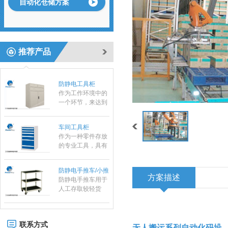
自动化仓储方案
运输设备；在小范
围内作业的方便
性、实用性适合大
标准置物柜
多数条件下少量、
标准置物柜是一种
临时短途运输：是
适合大件和包裹物
推荐产品
工厂、仓库和超市
品存放的器具，有
常用的搬运设备之
别于—般工具柜的
一，它具有结构简
防静电工具柜
精密，细致摆放，
单、自重轻、方便
作为工作环境中的
是常用的存放工
快捷等特点。
一个环节，来达到
具，耐磨镀锌搁板
实际使用需求。所
每层可承重
有的博途产品都是
100KG。
车间工具柜
符合ESD协会标准
作为一种零件存放
专为防静电需求而
的专业工具，具有
设计的，以确保操
存放量大，承重高
作台范围内外都免
等优势，特有的分
遭经典损害。所有
防静电手推车/小推
隔分类系统具有很
工作站防静电台面
车
防静电手推车用于
强的目测效果。
对设备和员工都配
方案描述
人工存取较轻货
置了接地以及防静
物，广泛应用于电
电腕带。
子行业及小型零件
组合工具车
仓、可用于仓库、
档案室、办公室、
联系方式
商店等，可以通过
无人搬运系列自动化码垛