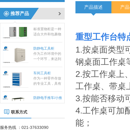
运输设备；在小范
产品描述
产品
围内作业的方便
推荐产品
性、实用性适合大
标准置物柜
多数条件下少量、
标准置物柜是一种
临时短途运输：是
适合大件和包裹物
工厂、仓库和超市
品存放的器具，有
重
型工作台特
常用的搬运设备之
别于—般工具柜的
一，它具有结构简
防静电工具柜
精密，细致摆放，
单、自重轻、方便
1.按桌面类
作为工作环境中的
是常用的存放工
快捷等特点。
一个环节，来达到
具，耐磨镀锌搁板
实际使用需求。所
钢桌面工作桌
每层可承重
有的博途产品都是
100KG。
车间工具柜
符合ESD协会标准
2.按工作桌上
作为一种零件存放
专为防静电需求而
的专业工具，具有
设计的，以确保操
存放量大，承重高
工作桌、带桌
作台范围内外都免
等优势，特有的分
遭经典损害。所有
防静电手推车/小推
隔分类系统具有很
工作站防静电台面
3.按能否移
车
防静电手推车用于
强的目测效果。
对设备和员工都配
人工存取较轻货
置了接地以及防静
4.工作桌可
物，广泛应用于电
电腕带。
联系方式
子行业及小型零件
组合工具车
仓、可用于仓库、
能；
档案室、办公室、
服务热线 ：021-37633090
商店等，可以通过