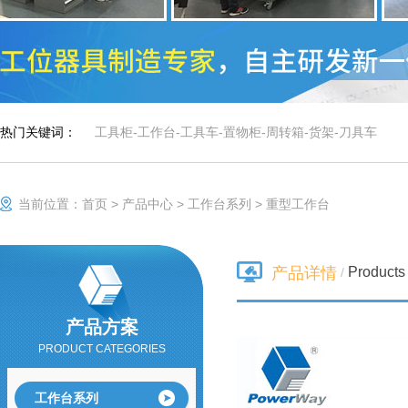
热门关键词：
工具柜
-
工作台
-
工具车
-
置物柜
-
周转箱
-
货架
-
刀具车
当前位置：
首页
>
产品中心
>
工作台系列
>
重型工作台
车间工具柜
Products 
产品详情
作为一种零件存放
/
的专业工具，具有
存放量大，承重高
等优势，特有的分
产品方案
防静电手推车/小推
隔分类系统具有很
PRODUCT CATEGORIES
车
防静电手推车用于
强的目测效果。
人工存取较轻货
物，广泛应用于电
工作台系列
子行业及小型零件