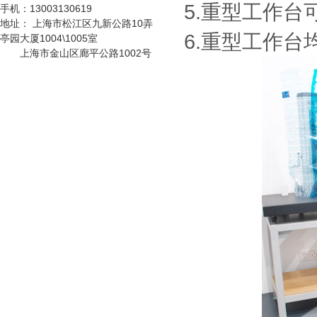
5.重型工作
手机：
13003130619
改变喷塑粉末或者
地址：
上海市松江区九新公路10弄
铺设特殊橡胶板实
不锈钢工作台
6.重型工作台均
现防静电功能，具
亭园大厦1004\1005室
有成本低、安全可
上海市金山区廊平公路1002号
靠、组装、拆卸简
单的特点，防静电
货架可单独使用，
重型工作台
也可自由拼接成各
种排列方式。
刀具车
刀具车是本公司刀
具系列产品之一：
1、采用挂片结
构，可配合IS0系
车间工具车
列、HSK系列标准
刀座使用；
静音推车/小推车
小推车是一种平面
运输设备；在小范
围内作业的方便