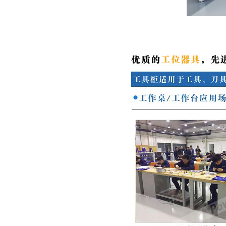
性、实用性适合大
标准置物柜
多数条件下少量、
标准置物柜是一种
临时短途运输：是
适合大件和包裹物
工厂、仓库和超市
品存放的器具，有
常用的搬运设备之
别于—般工具柜的
一，它具有结构简
防静电工具柜
精密，细致摆放，
单、自重轻、方便
作为工作环境中的
是常用的存放工
快捷等特点。
一个环节，来达到
具，耐磨镀锌搁板
实际使用需求。所
每层可承重
有的博途产品都是
100KG。
符合ESD协会标准
专为防静电需求而
设计的，以确保操
作台范围内外都免
遭经典损害。所有
工作站防静电台面
对设备和员工都配
置了接地以及防静
电腕带。