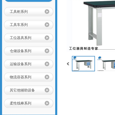
组合工具车
仓、可用于仓库、
档案室、办公室、
商店等，可以通过
工具柜系列
改变喷塑粉末或者
铺设特殊橡胶板实
不锈钢工作台
工具车系列
现防静电功能，具
有成本低、安全可
靠、组装、拆卸简
工位器具系列
单的特点，防静电
货架可单独使用，
重型工作台
也可自由拼接成各
仓储设备系列
种排列方式。
运输设备系列
刀具车
刀具车是本公司刀
具系列产品之一：
物流容器系列
1、采用挂片结
构，可配合IS0系
车间工具车
列、HSK系列标准
其它他辅助设备
刀座使用；
柔性线棒系列
静音推车/小推车
小推车是一种平面