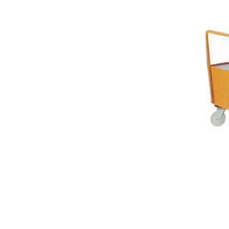
货架可单独使用，
重型工作台
也可自由拼接成各
种排列方式。
刀具车
刀具车是本公司刀
具系列产品之一：
1、采用挂片结
构，可配合IS0系
车间工具车
列、HSK系列标准
刀座使用；
静音推车/小推车
小推车是一种平面
运输设备；在小范
围内作业的方便
性、实用性适合大
标准置物柜
多数条件下少量、
标准置物柜是一种
临时短途运输：是
适合大件和包裹物
工厂、仓库和超市
品存放的器具，有
常用的搬运设备之
别于—般工具柜的
一，它具有结构简
防静电工具柜
精密，细致摆放，
单、自重轻、方便
作为工作环境中的