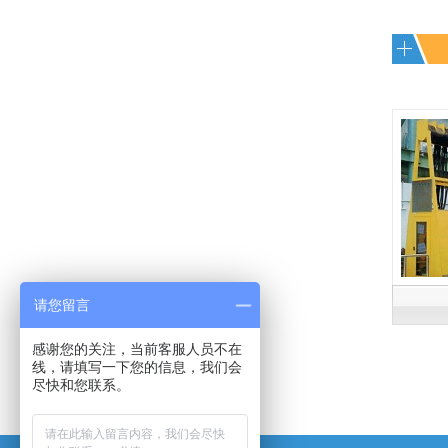
是常用的存放工
快捷等特点。
一个环节，来达到
具，耐磨镀锌搁板
实际使用需求。所
每层可承重
有的博途产品都是
100KG。
符合ESD协会标准
专为防静电需求而
设计的，以确保操
作台范围内外都免
遭经典损害。所有
工作站防静电台面
对设备和员工都配
置了接地以及防静
电腕带。
转车
请您留言
作业踏台及登高车
感谢您的关注，当前客服人员不在
线，请填写一下您的信息，我们会
尽快和您联系。