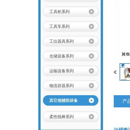
工具柜系列
工具车系列
工位器具系列
车间工具柜
作为一种零件存放
仓储设备系列
的专业工具，具有
存放量大，承重高
等优势，特有的分
运输设备系列
防静电手推车/小推
隔分类系统具有很
车
防静电手推车用于
强的目测效果。
人工存取较轻货
物流容器系列
物，广泛应用于电
子行业及小型零件
组合工具车
仓、可用于仓库、
其它他辅助设备
产
档案室、办公室、
商店等，可以通过
改变喷塑粉末或者
柔性线棒系列
铺设特殊橡胶板实
不锈钢工作台
现防静电功能，具
有成本低、安全可
油桶搬