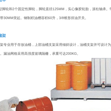
型脚轮和2个固定性脚轮，脚轮直径125MM，实心像胶轮胎，滚柱轴承
带30MM突起。钢制积油槽容积60升，3/8锥形排油开关。
储架
架专业用于存放油桶，上部油桶支架采用倾斜设计，油桶支架并可设计为
。漏油网格采用高强度玻璃隔栅，承重可达200KG。