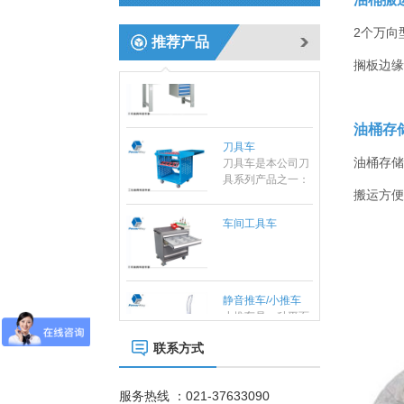
靠、组装、拆卸简
单的特点，防静电
2个万向
推荐产品
货架可单独使用，
重型工作台
也可自由拼接成各
搁板边缘
种排列方式。
刀具车
油桶存
刀具车是本公司刀
具系列产品之一：
油桶存储
1、采用挂片结
构，可配合IS0系
搬运方便
车间工具车
列、HSK系列标准
刀座使用；
静音推车/小推车
小推车是一种平面
运输设备；在小范
围内作业的方便
性、实用性适合大
联系方式
标准置物柜
多数条件下少量、
标准置物柜是一种
临时短途运输：是
适合大件和包裹物
工厂、仓库和超市
服务热线 ：021-37633090
品存放的器具，有