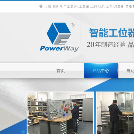
上海博途-生产工具柜,工具车,工作台,钳工台,刀具柜,货
首页
产品中心
自