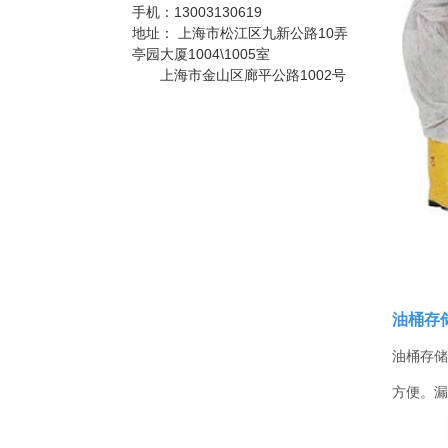
常用的搬运设备之
手机：
13003130619
别于—般工具柜的
一，它具有结构简
防静电工具柜
地址：
上海市松江区九新公路10弄
精密，细致摆放，
单、自重轻、方便
作为工作环境中的
是常用的存放工
亭园大厦1004\1005室
快捷等特点。
一个环节，来达到
具，耐磨镀锌搁板
上海市金山区廊平公路1002号
实际使用需求。所
每层可承重
有的博途产品都是
100KG。
车间工具柜
符合ESD协会标准
作为一种零件存放
专为防静电需求而
的专业工具，具有
设计的，以确保操
存放量大，承重高
作台范围内外都免
等优势，特有的分
遭经典损害。所有
防静电手推车/小推
隔分类系统具有很
工作站防静电台面
车
防静电手推车用于
强的目测效果。
对设备和员工都配
人工存取较轻货
置了接地以及防静
物，广泛应用于电
电腕带。
子行业及小型零件
组合工具车
仓、可用于仓库、
档案室、办公室、
油桶存
商店等，可以通过
改变喷塑粉末或者
油桶存储
铺设特殊橡胶板实
不锈钢工作台
现防静电功能，具
方便。漏
有成本低、安全可
靠、组装、拆卸简
单的特点，防静电